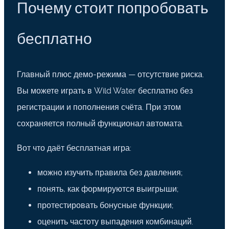
Почему стоит попробовать
бесплатно
Главный плюс демо-режима — отсутствие риска.
Вы можете играть в Wild Water бесплатно без
регистрации и пополнения счёта. При этом
сохраняется полный функционал автомата.
Вот что даёт бесплатная игра:
можно изучить правила без давления;
понять, как формируются выигрыши;
протестировать бонусные функции;
оценить частоту выпадения комбинаций.