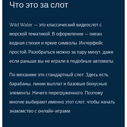
Что это за слот
Wild Water — это классический видеослот с
морской тематикой. В оформлении — океан,
водная стихия и яркие символы. Интерфейс
простой. Разобраться можно за пару минут, даже
если раньше вы не играли в подобные автоматы.
По механике это стандартный слот. Здесь есть
барабаны, линии выплат и базовые бонусные
элементы. Ничего перегруженного. Поэтому
многие выбирают именно этот слот, чтобы начать
знакомство с онлайн-играми.