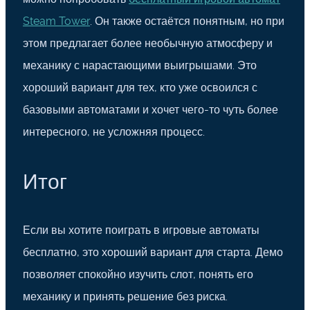
Steam Tower
. Он также остаётся понятным, но при
этом предлагает более необычную атмосферу и
механику с нарастающими выигрышами. Это
хороший вариант для тех, кто уже освоился с
базовыми автоматами и хочет чего-то чуть более
интересного, не усложняя процесс.
Итог
Если вы хотите поиграть в игровые автоматы
бесплатно, это хороший вариант для старта. Демо
позволяет спокойно изучить слот, понять его
механику и принять решение без риска.