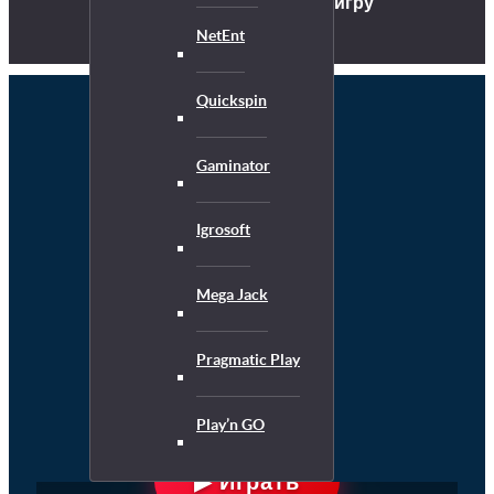
игру
NetEnt
Quickspin
Gaminator
Igrosoft
Mega Jack
Pragmatic Play
Play’n GO
▶ Играть