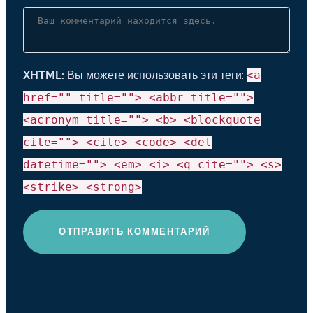
XHTML:
Вы можете использовать эти теги:
<a
href="" title=""> <abbr title="">
<acronym title=""> <b> <blockquote
cite=""> <cite> <code> <del
datetime=""> <em> <i> <q cite=""> <s>
<strike> <strong>