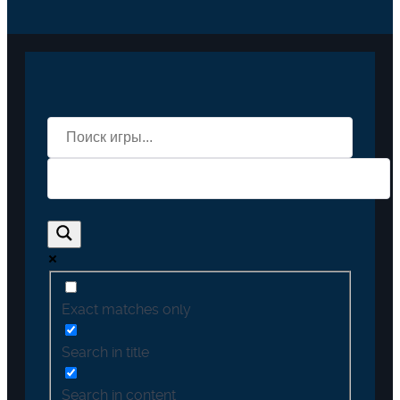
Exact matches only
Search in title
Search in content