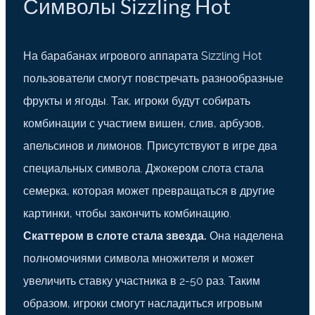
Символы Sizzling Hot
На барабанах игрового аппарата Sizzling Hot
пользователи смогут повстречать разнообразные
фрукты и ягоды. Так, игроки будут собирать
комбинации с участием вишен, слив, арбузов,
апельсинов и лимонов. Присутствуют в игре два
специальных символа. Джокером слота стала
семерка, которая может превращаться в другие
картинки, чтобы закончить комбинацию.
Скаттером в слоте стала звезда.
Она наделена
полномочиями символа множителя и может
увеличить ставку участника в 2-50 раз. Таким
образом, игроки смогут насладиться игровым